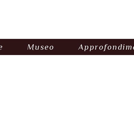
e
Museo
Approfondim