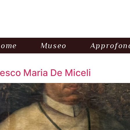
Home
Museo
Approfon
cesco Maria De Miceli