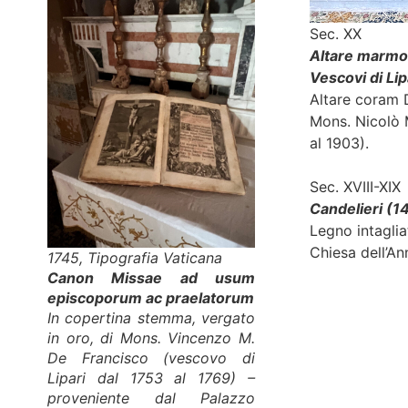
Sec. XX
Altare marmor
Vescovi di Lip
Altare coram D
Mons. Nicolò 
al 1903).
Sec. XVIII-XIX
Candelieri (1
Legno intaglia
Chiesa dell’An
1745, Tipografia Vaticana
Canon Missae ad usum
episcoporum ac praelatorum
In copertina stemma, vergato
in oro, di Mons. Vincenzo M.
De Francisco (vescovo di
Lipari dal 1753 al 1769) –
proveniente dal Palazzo