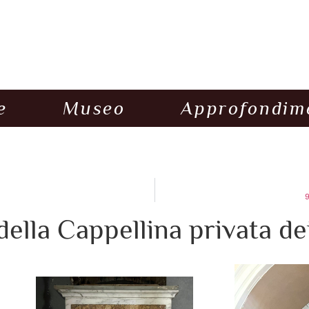
e
Museo
Approfondim
9
lla Cappellina privata dei