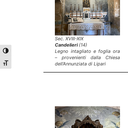
Sec. XVIII-XIX
Candelieri
(
14)
Legno intagliato e foglia ora
Attiva/disattiva alto contrasto
– provenienti dalla
Chiesa
dell’Annunziata di Lipari
Attiva/disattiva dimensione testo