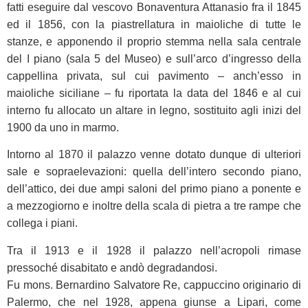
fatti eseguire dal vescovo Bonaventura Attanasio fra il 1845
ed il 1856, con la piastrellatura in maioliche di tutte le
stanze, e apponendo il proprio stemma nella sala centrale
del I piano (sala 5 del Museo) e sull’arco d’ingresso della
cappellina privata, sul cui pavimento – anch’esso in
maioliche siciliane – fu riportata la data del 1846 e al cui
interno fu allocato un altare in legno, sostituito agli inizi del
1900 da uno in marmo.
Intorno al 1870 il palazzo venne dotato dunque di ulteriori
sale e sopraelevazioni: quella dell’intero secondo piano,
dell’attico, dei due ampi saloni del primo piano a ponente e
a mezzogiorno e inoltre della scala di pietra a tre rampe che
collega i piani.
Tra il 1913 e il 1928 il palazzo nell’acropoli rimase
pressoché disabitato e andò degradandosi.
Fu mons. Bernardino Salvatore Re, cappuccino originario di
Palermo, che nel 1928, appena giunse a Lipari, come